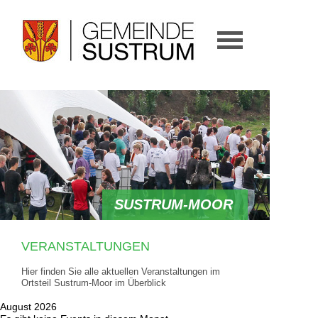
GEMEINDE
HOME
GESCHICHTE
WOHNEN
SUSTRUM-MOOR
WIRTSCHAFT
VERANSTALTUNGEN
KULTUR & FREIZEIT
Hier finden Sie alle aktuellen Veranstaltungen im
Ortsteil Sustrum-Moor im Überblick
KONTAKT
August 2026